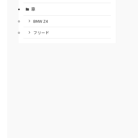
車
BMW Z4
フリード