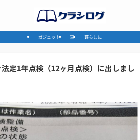
ガジェット
車
暮らしに
を法定1年点検（12ヶ月点検）に出しまし