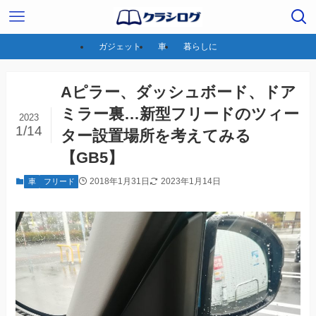
ガジェット
車
暮らしに
Aピラー、ダッシュボード、ドア
ミラー裏…新型フリードのツィー
2023
1/14
ター設置場所を考えてみる
【GB5】
2018年1月31日
2023年1月14日
車
フリード