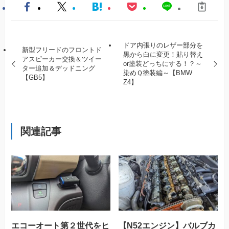
ドア内張りのレザー部分を
新型フリードのフロントド
黒から白に変更！貼り替え
アスピーカー交換＆ツイー
or塗装どっちにする！？～
ター追加＆デッドニング
染めＱ塗装編～【BMW
【GB5】
Z4】
関連記事
エコーオート第２世代をヒ
【N52エンジン】バルブカ