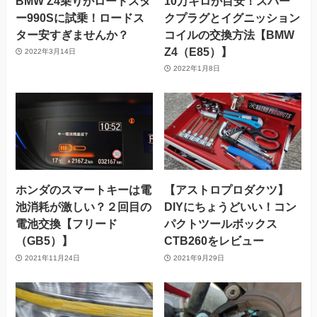
BMW Z4乗りがロードスタ
10万キロが目安！スパー
ー990Sに試乗！ロードス
クプラグとイグニッション
ター安すぎませんか？
コイルの交換方法【BMW
Z4（E85）】
2022年3月14日
2022年1月8日
ホンダのスマートキーは電
【アストロプロダクツ】
池消耗が激しい？２回目の
DIYにちょうどいい！コン
電池交換【フリード
パクトツールボックス
（GB5）】
CTB260をレビュー
2021年11月24日
2021年9月29日