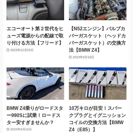
エコーオート第２世代をヒ
【N52エンジン】バルブカ
ューズ電源からの配線で取
バーガスケット（ヘッドカ
り付ける方法【フリード】
バーガスケット）の交換方
法【BMW Z4】
2023年12月25日
2023年9月19日
BMW Z4乗りがロードスタ
10万キロが目安！スパー
ー990Sに試乗！ロードス
クプラグとイグニッション
ター安すぎませんか？
コイルの交換方法【BMW
Z4（E85）】
2022年3月14日