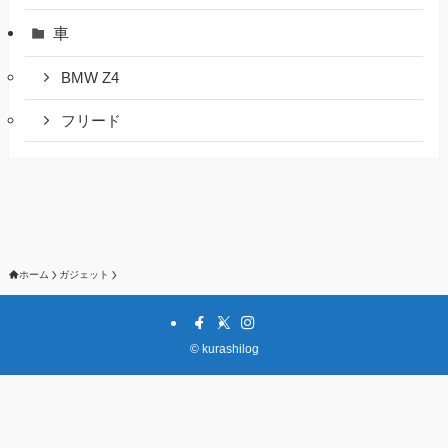
車
BMW Z4
フリード
ホーム
ガジェット
©
kurashilog