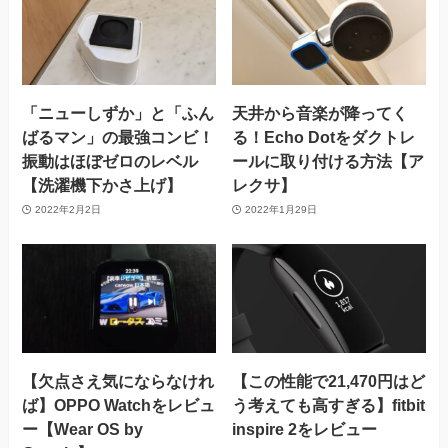
「ニューしずか」と「ふん
天井から音楽が降ってく
ばるマン」の最強コンビ！
る！Echo Dotをダクトレ
振動はほぼゼロのレベル
ールに取り付ける方法【ア
【洗濯機下かさ上げ】
レクサ】
2022年2月2日
2022年1月29日
【欠点さえ気にならなけれ
【この性能で21,470円はど
ば】OPPO Watchをレビュ
う考えても高すぎる】fitbit
ー【Wear OS by
inspire 2をレビュー