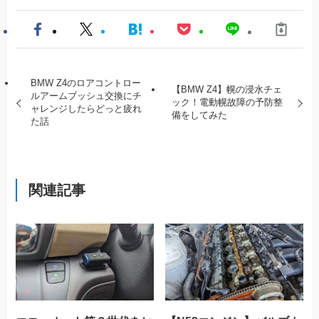
BMW Z4のロアコントロー
【BMW Z4】幌の浸水チェ
ルアームブッシュ交換にチ
ック！電動幌故障の予防整
ャレンジしたらどっと疲れ
備をしてみた
た話
関連記事