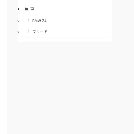
車
BMW Z4
フリード