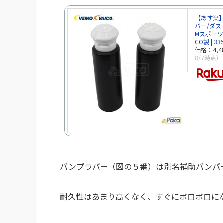
【あす楽】
バー/ダスト
Mスポーツ
CO製 | 33
価格：4,
8/7時点)
バンプラバー（図の５番）は別名補助バンパ
耐久性はあまり高くなく、すぐにボロボロに