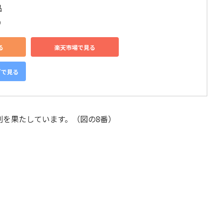
品
0
る
楽天市場で見る
グで見る
割を果たしています。（図の8番）