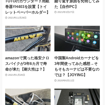
TOTOのカウンター下用紙
繰り返す原因を究明してみ
巻器YH403を設置【トイ
た【自作PC】
レットペーパーホルダー】
2021年3月27日
2021年11月29日
amazonで買った格安クロ
中国製Androidカーナビを
スバイクが3年6カ月で寿
3年間使ってみた感想→そ
命が来た【耐久性は？】
もそもカーナビは不要なの
では？【JOYING】
2021年1月26日
2020年6月11日