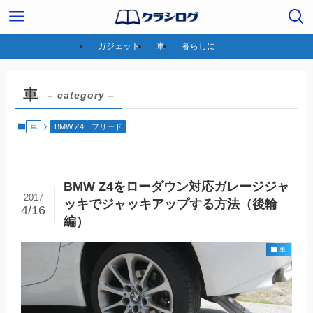
ガジェット
車
暮らしに
車
– category –
車
BMW Z4
フリード
BMW Z4をローダウン対応ガレージジャ
2017
ッキでジャッキアップする方法（後輪
4/16
編）
車